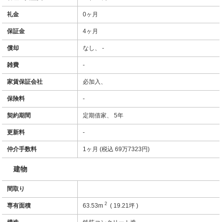
礼金
0ヶ月
保証金
4ヶ月
償却
なし、 -
雑費
-
家賃保証会社
必加入、
保険料
-
契約期間
定期借家、 5年
更新料
-
仲介手数料
1ヶ月 (税込 69万7323円)
建物
間取り
2
専有面積
63.53m
( 19.21坪 )