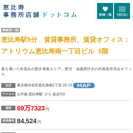
事務所(一部)
恵比寿駅5分 賃貸事務所、賃貸オフィス：
アトリウム恵比寿南一丁目ビル 5階
落ち着いた街並みの恵比寿南エリア。受付・会議室付きの内装造作済みオフィ
ス。
東京都渋谷区恵比寿南1丁目 20-15
住所
山手線 恵比寿駅 から 徒歩5分
アクセス
69万7323
賃料
円
84,524
管理費等
円