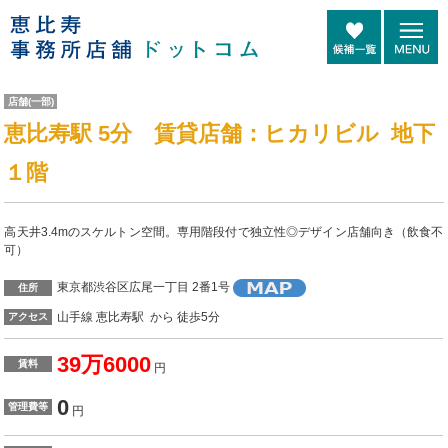
店舗(一部)
恵比寿駅 5分 賃貸店舗：ヒカリビル 地下
１階
高天井3.4mのスケルトン空間。専用階段付で独立性◎デザイン店舗向き（飲食不
可）
東京都渋谷区広尾一丁目 2番1号
住所
山手線 恵比寿駅 から 徒歩5分
アクセス
39万6000
賃料
円
0
管理費等
円