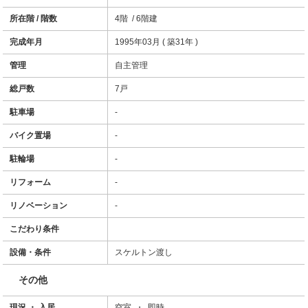
所在階 / 階数
4階 / 6階建
完成年月
1995年03月 ( 築31年 )
管理
自主管理
総戸数
7戸
駐車場
-
バイク置場
-
駐輪場
-
リフォーム
-
リノベーション
-
こだわり条件
設備・条件
スケルトン渡し
その他
現況 ・ 入居
空室 ・ 即時