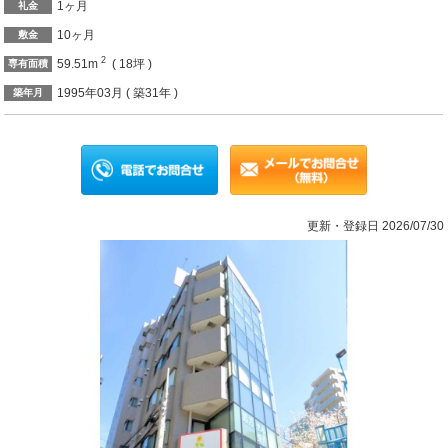
1ヶ月
礼金
10ヶ月
敷金
2
59.51m
( 18坪 )
専有面積
1995年03月 ( 築31年 )
築年月
更新・登録日 2026/07/30
Previous
Ne