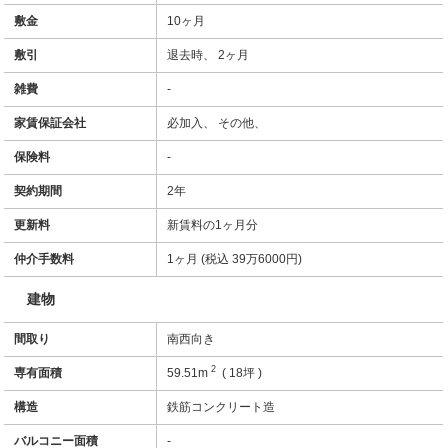
敷金
10ヶ月
敷引
退去時、 2ヶ月
雑費
-
家賃保証会社
必加入、 その他、
保険料
-
契約期間
2年
更新料
新賃料の1ヶ月分
仲介手数料
1ヶ月 (税込 39万6000円)
建物
間取り
南西向き
2
専有面積
59.51m
( 18坪 )
構造
鉄筋コンクリート造
バルコニー面積
-