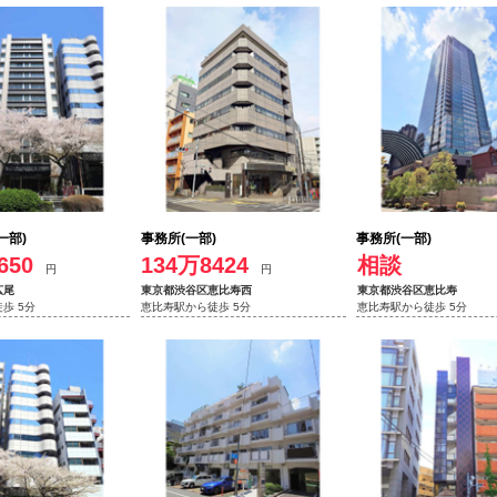
一部)
事務所(一部)
事務所(一部)
650
134万8424
相談
円
円
広尾
東京都渋谷区恵比寿西
東京都渋谷区恵比寿
歩 5分
恵比寿駅から徒歩 5分
恵比寿駅から徒歩 5分