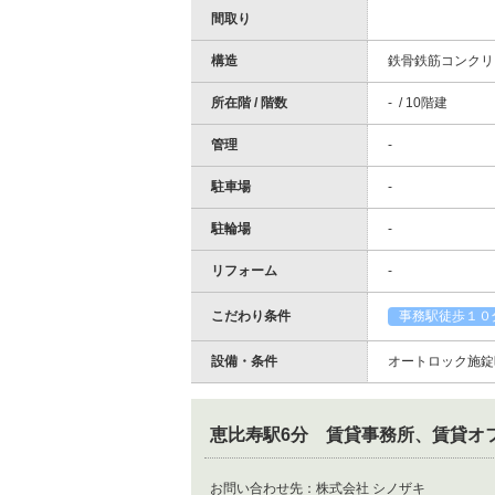
間取り
構造
鉄骨鉄筋コンクリ
所在階 / 階数
- / 10階建
管理
-
駐車場
-
駐輪場
-
リフォーム
-
こだわり条件
事務駅徒歩１０
設備・条件
オートロック施錠時
恵比寿駅6分 賃貸事務所、賃貸オ
お問い合わせ先：
株式会社 シノザキ