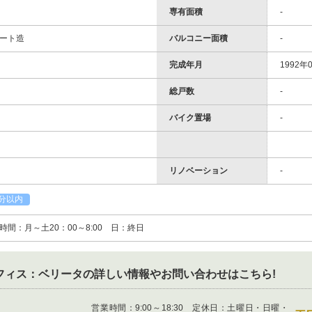
専有面積
-
ート造
バルコニー面積
-
完成年月
1992年0
総戸数
-
バイク置場
-
リノベーション
-
分以内
間：月～土20：00～8:00 日：終日
フィス：ベリータ
の詳しい情報やお問い合わせはこちら!
営業時間：
9:00～18:30 定休日：土曜日・日曜・