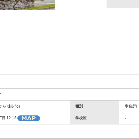
7
から 徒歩6分
種別
事務所(
学校区
 12-13
-