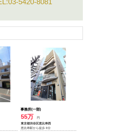
EL:
03-5420-8081
事務所(一部)
55万
円
東京都渋谷区恵比寿西
恵比寿駅から徒歩 8分